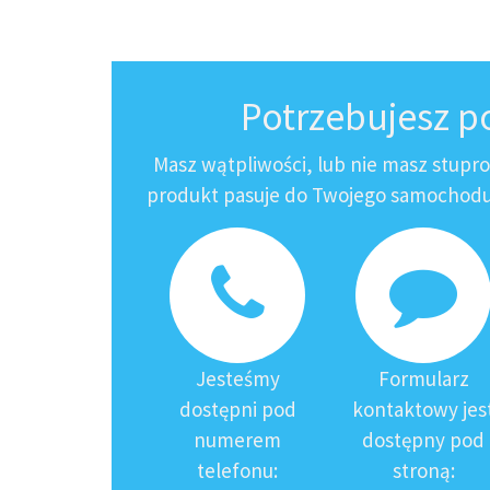
Potrzebujesz 
Masz wątpliwości, lub nie masz stupr
produkt pasuje do Twojego samochodu?
Jesteśmy
Formularz
dostępni pod
kontaktowy jes
numerem
dostępny pod
telefonu:
stroną: