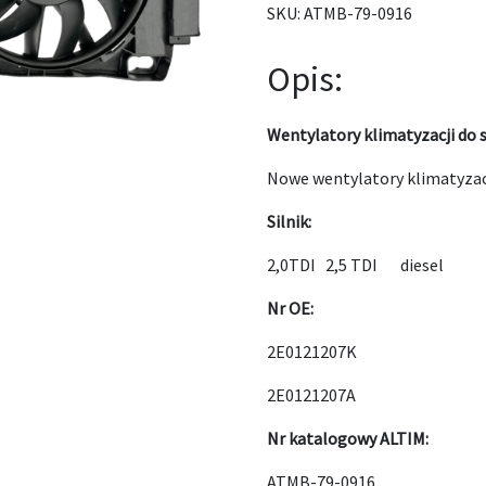
SKU:
ATMB-79-0916
Opis:
Wentylatory klimatyzacji do
Nowe wentylatory klimatyzacj
Silnik:
2,0TDI 2,5 TDI diesel
Nr OE:
2E0121207K
2E0121207A
Nr katalogowy ALTIM:
ATMB-79-0916