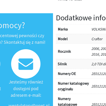
Dodatkowe info
pomocy?
Marka
VOLKSW
ocentowej pewności czy
Model
Crafter
 Skontaktuj się z nami!
2006, 200
Rocznik
2016, 20
Silnik
2,0 TDI di
Numery OE
2E012120
Jesteśmy również
Numer katalogowy
2E012120
t
dostępni pod
oryginału
adresem e-mail:
Numery
katalogowe
2E012120
wentylatory@onet.pl