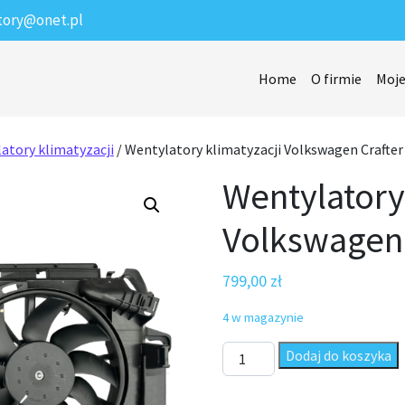
tory@onet.pl
Home
O firmie
Moje
atory klimatyzacji
/ Wentylatory klimatyzacji Volkswagen Crafter
Wentylatory
Volkswagen 
799,00
zł
4 w magazynie
ilość Wentylatory klimatyzac
Dodaj do koszyka