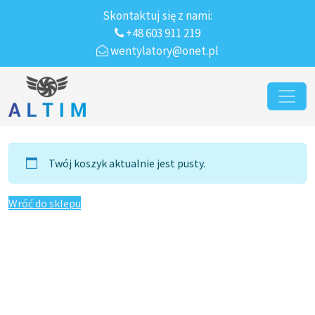
Skontaktuj się z nami:
+48 603 911 219
wentylatory@onet.pl
Przejdź do treści
Main Navigation
Twój koszyk aktualnie jest pusty.
Wróć do sklepu