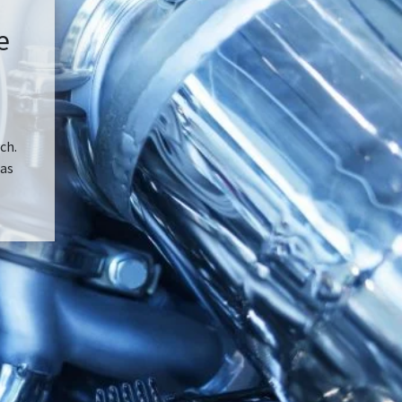
e
ch.
as