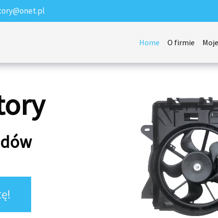
tory@onet.pl
Home
O firmie
Moje
tory
odów
ę!