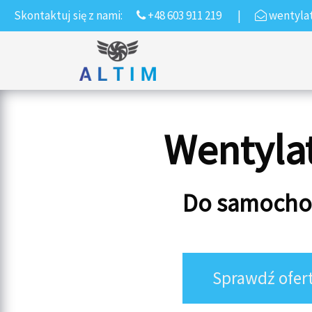
Skontaktuj się z nami:
+48 603 911 219
|
wentyla
Przejdź do treści
Main Navigation
Wentyla
Do samoch
Sprawdź ofert