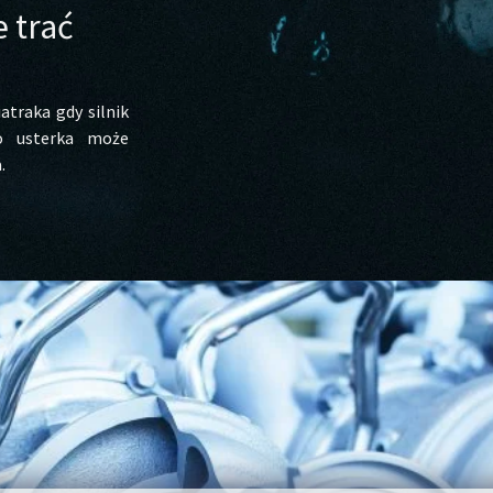
e trać
atraka gdy silnik
bo usterka może
.