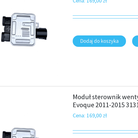
Cena:
169,00
zł
Dodaj do koszyka
Moduł sterownik wenty
Evoque 2011-2015 313
Cena:
169,00
zł