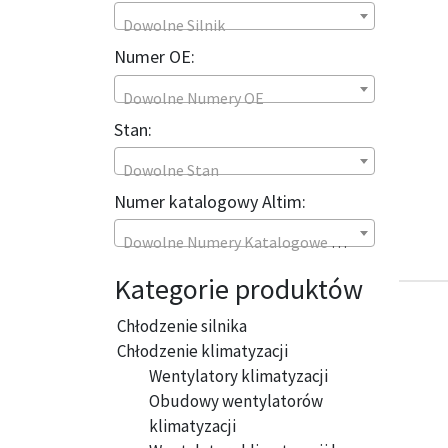
Dowolne Silnik
Numer OE:
Dowolne Numery OE
Stan:
Dowolne Stan
Numer katalogowy Altim:
Dowolne Numery Katalogowe Altim
Kategorie produktów
Chłodzenie silnika
Chłodzenie klimatyzacji
Wentylatory klimatyzacji
Obudowy wentylatorów
klimatyzacji