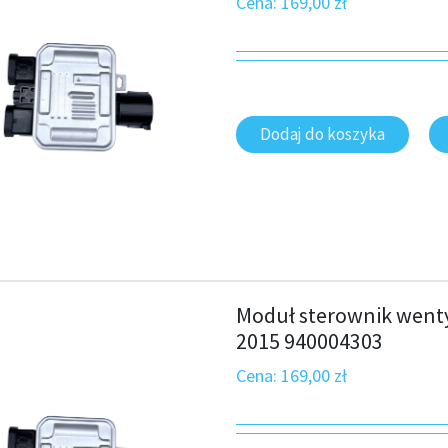
Cena:
169,00
zł
Dodaj do koszyka
Moduł sterownik wenty
2015 940004303
Cena:
169,00
zł