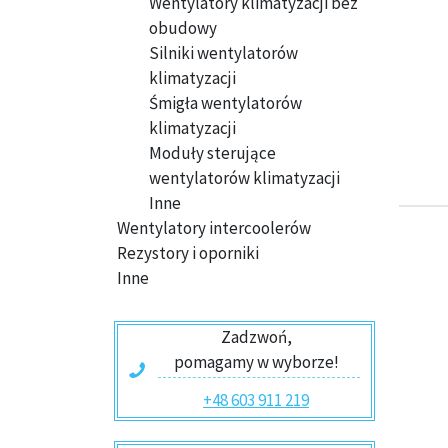
Wentylatory klimatyzacji bez
obudowy
Silniki wentylatorów
klimatyzacji
Śmigła wentylatorów
klimatyzacji
Moduły sterujące
wentylatorów klimatyzacji
Inne
Wentylatory intercoolerów
Rezystory i oporniki
Inne
Zadzwoń,
pomagamy w wyborze!
+48 603 911 219