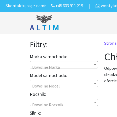
Skontaktuj się z nami:
+48 603 911 219
|
wentyla
Przejdź do treści
Main Navigation
Filtry:
Strona
Ch
Marka samochodu:
Dowolne Marka
Odpowi
chłodze
Model samochodu:
ofercie
Dowolne Model
Rocznik:
Dowolne Rocznik
Silnik: