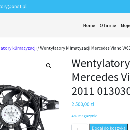
tory@onet.pl
Home
O firmie
Moje
atory klimatyzacji
/ Wentylatory klimatyzacji Mercedes Viano W
Wentylatory
Mercedes V
2011 01303
2 500,00
zł
4 w magazynie
ilość Wentylatory klimatyza
Dodaj do koszyka