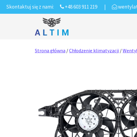
Skontaktuj się z nami:
+48 603 911 219
|
wentyla
Przejdź do treści
Main Navigation
Strona główna
/
Chłodzenie klimatyzacji
/
Wentyl