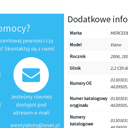
Dodatkowe info
pomocy?
Marka
MERCED
ocentowej pewności czy
Model
Viano
 Skontaktuj się z nami!
Rocznik
2006, 200
Silnik
2,2 CDI d
01303033
Numery OE
A6395051
Jesteśmy również
Numer katalogowy
01303033
t
dostępni pod
oryginału
A6395051
adresem e-mail:
Numery
01303033
katalogowe
wentylatory@onet.pl
A6395051