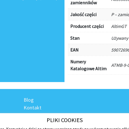
zamienników
Jakość części
P – zami
Producent części
AltimGT
Stan
Używany
EAN
5907269
Numery
ATMB-9-
Katalogowe Altim
Blog
Kontakt
Regulamin sklepu
PLIKI COOKIES
Polityka prywatności