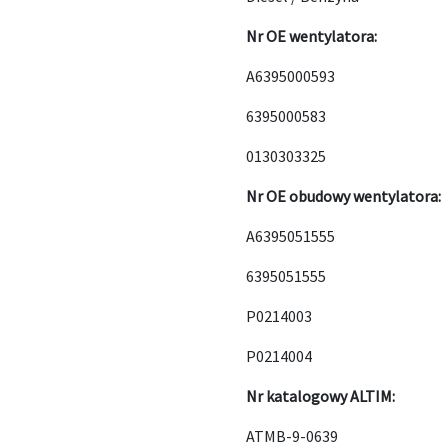
Nr OE wentylatora:
A6395000593
6395000583
0130303325
Nr OE obudowy wentylatora:
A6395051555
6395051555
P0214003
P0214004
Nr katalogowy ALTIM:
ATMB-9-0639