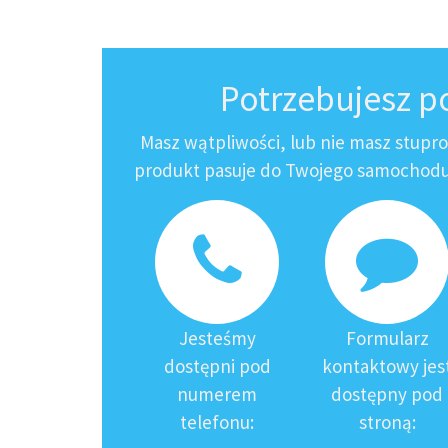
Potrzebujesz 
Masz wątpliwości, lub nie masz stupr
produkt pasuje do Twojego samochodu?
Jesteśmy
Formularz
dostępni pod
kontaktowy jes
numerem
dostępny pod
telefonu:
stroną: