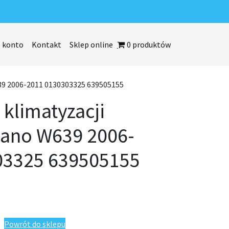
 konto
Kontakt
Sklep online
0 produktów
639 2006-2011 0130303325 639505155
 klimatyzacji
iano W639 2006-
03325 639505155
cji Mercedes Viano W639 2006-2011 0130303325 639505155
Powrót do sklepu