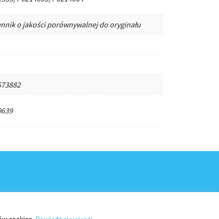
ennik o jakości porównywalnej do oryginału
673882
0639