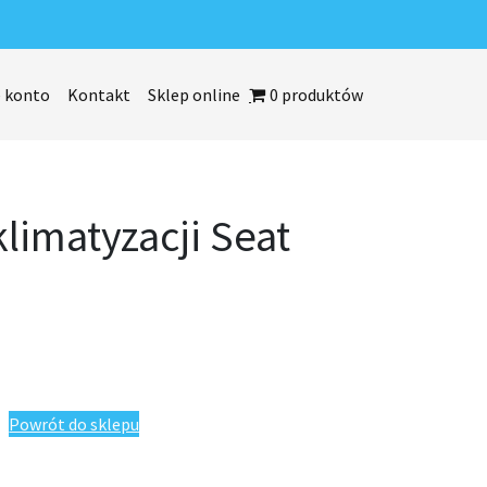
 konto
Kontakt
Sklep online
0 produktów
limatyzacji Seat
 Seat Ateca 2016-
Powrót do sklepu