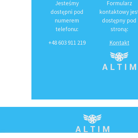
Jesteśmy
Formularz
dostępni pod
kontaktowy jes
numerem
dostępny pod
telefonu:
stroną:
+48 603 911 219
Kontakt