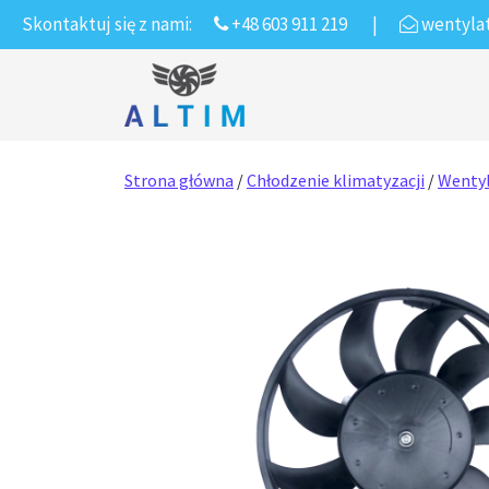
Skontaktuj się z nami:
+48 603 911 219
|
wentyla
Przejdź do treści
Main Navigation
Strona główna
/
Chłodzenie klimatyzacji
/
Wentyl