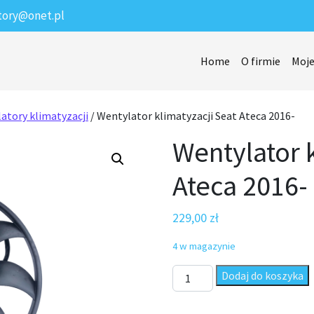
tory@onet.pl
Home
O firmie
Moje
atory klimatyzacji
/ Wentylator klimatyzacji Seat Ateca 2016-
Wentylator k
Ateca 2016-
229,00
zł
4 w magazynie
ilość Wentylator klimatyzacji
Dodaj do koszyka