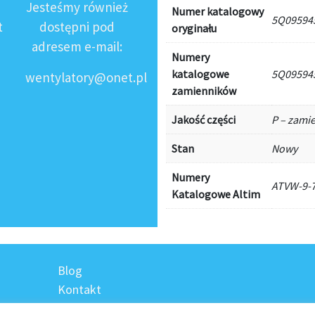
Jesteśmy również
Numer katalogowy
5Q09594
t
dostępni pod
oryginału
adresem e-mail:
Numery
katalogowe
5Q09594
wentylatory@onet.pl
zamienników
Jakość części
P – zami
Stan
Nowy
Numery
ATVW-9-
Katalogowe Altim
Blog
Kontakt
Regulamin sklepu