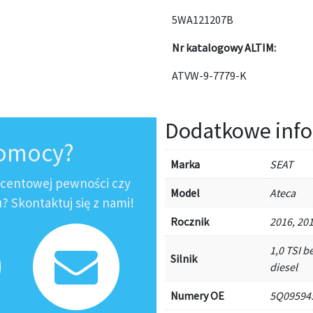
5WA121207B
Nr katalogowy ALTIM:
ATVW-9-7779-K
Dodatkowe info
pomocy?
Marka
SEAT
ocentowej pewności czy
Model
Ateca
 Skontaktuj się z nami!
Rocznik
2016, 201
1,0 TSI b
Silnik
diesel
Numery OE
5Q09594