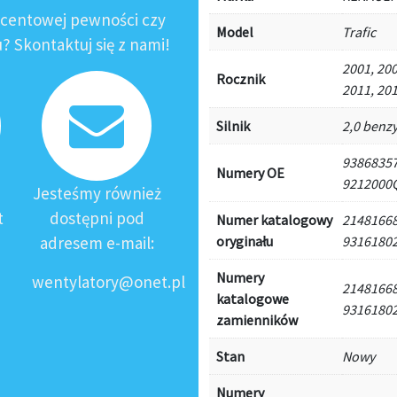
ocentowej pewności czy
Model
Trafic
 Skontaktuj się z nami!
2001, 200
Rocznik
2011, 201
Silnik
2,0 benzy
93868357
Numery OE
9212000Q
Jesteśmy również
t
dostępni pod
Numer katalogowy
21481668
adresem e-mail:
oryginału
93161802
Numery
wentylatory@onet.pl
21481668
katalogowe
93161802
zamienników
Stan
Nowy
Numery