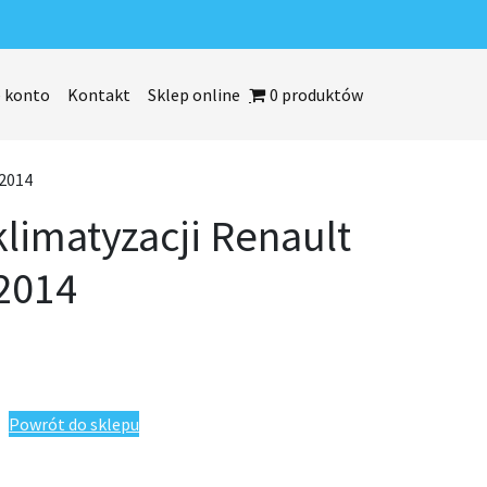
 konto
Kontakt
Sklep online
0 produktów
-2014
klimatyzacji Renault
-2014
 Renault Trafic 2001-2014
Powrót do sklepu