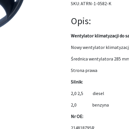
SKU:
ATRN-1-0582-K
Opis:
Wentylator klimatyzacji do 
Nowy wentylator klimatyzacji
Średnica wentylatora 285 mm
Strona prawa
Silnik:
2,0 2,5 diesel
2,0 benzyna
Nr OE:
214818795R