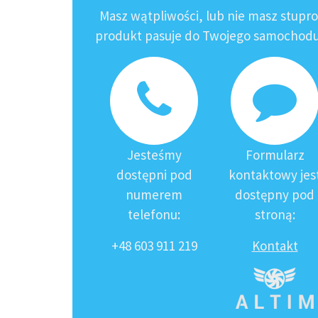
Masz wątpliwości, lub nie masz stupr
produkt pasuje do Twojego samochodu?
Jesteśmy
Formularz
dostępni pod
kontaktowy jes
numerem
dostępny pod
telefonu:
stroną:
+48 603 911 219
Kontakt