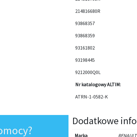
214816680R
93868357
93868359
93161802
93198445
9212000Q0L
Nr katalogowy ALTIM:
ATRN-1-0582-K
Dodatkowe info
pomocy?
Marka
RENAULT