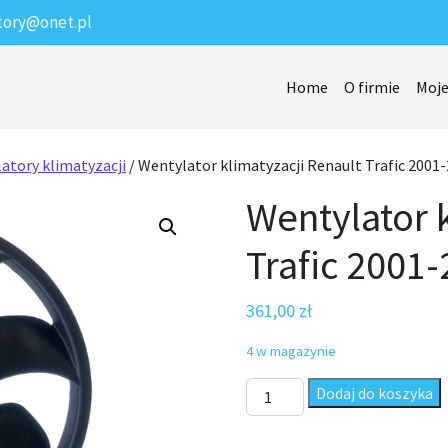
tory@onet.pl
Home
O firmie
Moje
atory klimatyzacji
/ Wentylator klimatyzacji Renault Trafic 2001
Wentylator 
Trafic 2001
361,00
zł
4 w magazynie
ilość Wentylator klimatyzacji
Dodaj do koszyka