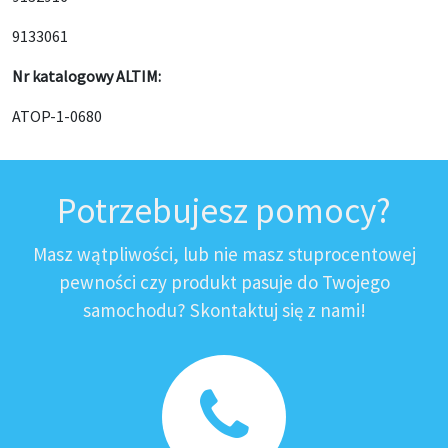
9133061
Nr katalogowy ALTIM:
ATOP-1-0680
Potrzebujesz pomocy?
Masz wątpliwości, lub nie masz stuprocentowej
pewności czy produkt pasuje do Twojego
samochodu? Skontaktuj się z nami!