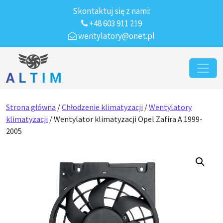
Skontaktuj się z nami:
+48 603 911 219
wentylatory@onet.pl
Przejdź do treści
Main Navigation
Strona główna
/
Chłodzenie klimatyzacji
/
Wentylatory
klimatyzacji
/ Wentylator klimatyzacji Opel Zafira A 1999-
2005