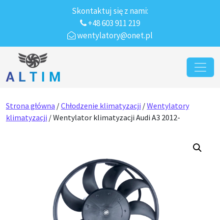
Skontaktuj się z nami:
+48 603 911 219
wentylatory@onet.pl
Przejdź do treści
Main Navigation
Strona główna
/
Chłodzenie klimatyzacji
/
Wentylatory
klimatyzacji
/ Wentylator klimatyzacji Audi A3 2012-