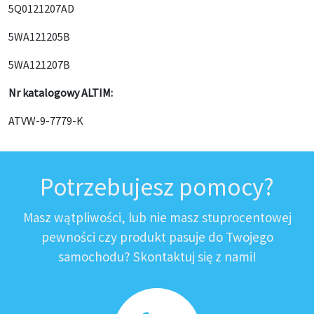
5Q0121207AD
5WA121205B
5WA121207B
Nr katalogowy ALTIM:
ATVW-9-7779-K
Potrzebujesz pomocy?
Masz wątpliwości, lub nie masz stuprocentowej
pewności czy produkt pasuje do Twojego
samochodu? Skontaktuj się z nami!