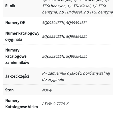
Silnik
TFSI benzyna, 1,6 TDI diesel, 1,8 TFSI
benzyna, 2,0 TDI diesel, 2,0 TFSI benzyna
Numery OE
5Q0959455H, 5Q9959455L
Numer katalogowy
5Q0959455H, 5Q9959455L
oryginału
Numery
katalogowe
5Q0959455H, 5Q9959455L
zamienników
P – zamiennik o jakości porównywalnej
Jakość części
do oryginału
Stan
Nowy
Numery
ATVW-9-7779-K
Katalogowe Altim