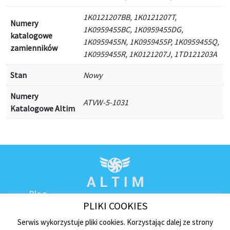
1K0121207BB, 1K0121207T,
Numery
1K0959455BC, 1K0959455DG,
katalogowe
1K0959455N, 1K0959455P, 1K0959455Q,
zamienników
1K0959455R, 1K0121207J, 1TD121203A
Stan
Nowy
Numery
ATVW-5-1031
Katalogowe Altim
Blog
PLIKI COOKIES
Kontakt
Regulamin sklepu
Serwis wykorzystuje pliki cookies. Korzystając dalej ze strony