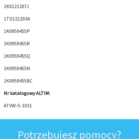
1K0121207J
1TD121203A
1K0959455P
1K0959455R
1K0959455Q
1K0959455N
1K0959455BC
Nr katalogowy ALTIM:
ATVW-5-1031
Potrzebujesz pomocy?