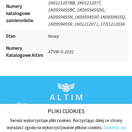
1K0121207BB, 1K0121207T,
Numery
1K0959455BC, 1K0959455DG,
katalogowe
1K0959455N, 1K0959455P, 1K0959455Q,
zamienników
1K0959455R, 1K0121207J, 1TD121203A
Stan
Nowy
Numery
ATVW-5-1031
Katalogowe Altim
Blog
PLIKI COOKIES
Kontakt
Regulamin sklepu
Serwis wykorzystuje pliki cookies. Korzystając dalej ze strony
wyrażasz zgodę na wykorzystywanie plików cookies.
Dowiedz się
Polityka prywatności