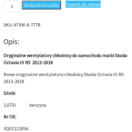
ilość Wentylatory chłodnicy Skoda Octavia III RS 2013-2018 Oryg
Powrót do sklepu
Dodaj do koszyka
SKU:
ATVW-8-7778
Opis:
Oryginalne wentylatory chłodnicy do samochodu marki Skoda
Octavia III RS 2013-2018
Nowe oryginalne wentylatory chłodnicy Skoda Octavia III RS
2013-2018
Silnik:
2,0TSI benzyna
Nr OE:
3Q0121205A