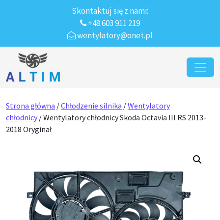
Skontaktuj się z nami:
+48 603 911 219
wentylatory@onet.pl
Przejdź do treści
Main Navigation
Strona główna
/
Chłodzenie silnika
/
Wentylatory
chłodnicy
/ Wentylatory chłodnicy Skoda Octavia III RS 2013-
2018 Oryginał