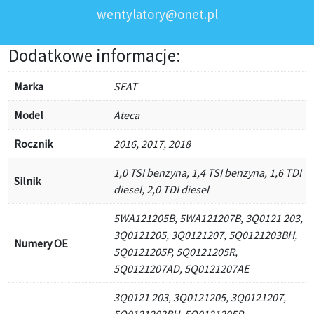
wentylatory@onet.pl
Dodatkowe informacje:
Marka
SEAT
Model
Ateca
Rocznik
2016, 2017, 2018
1,0 TSI benzyna, 1,4 TSI benzyna, 1,6 TDI
Silnik
diesel, 2,0 TDI diesel
5WA121205B, 5WA121207B, 3Q0121 203,
3Q0121205, 3Q0121207, 5Q0121203BH,
Numery OE
5Q0121205P, 5Q0121205R,
5Q0121207AD, 5Q0121207AE
3Q0121 203, 3Q0121205, 3Q0121207,