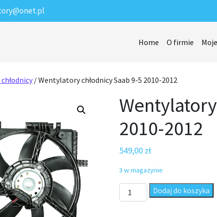
tory@onet.pl
Home
O firmie
Moje
 chłodnicy
/ Wentylatory chłodnicy Saab 9-5 2010-2012
Wentylatory
2010-2012
549,00
zł
3 w magazynie
ilość Wentylatory chłodnicy 
Dodaj do koszyka