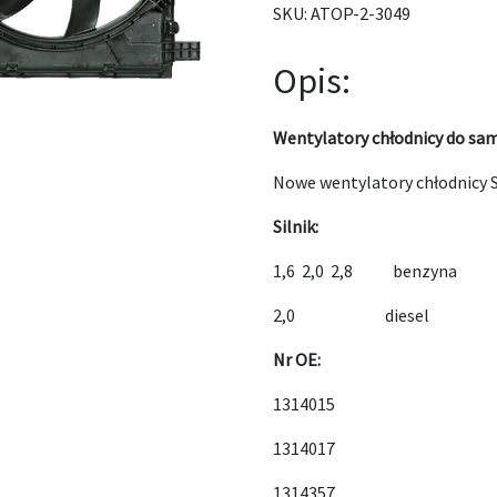
SKU:
ATOP-2-3049
Opis:
Wentylatory chłodnicy do sa
Nowe wentylatory chłodnicy 
Silnik:
1,6 2,0 2,8 benzyna
2,0 diesel
Nr OE:
1314015
1314017
1314357