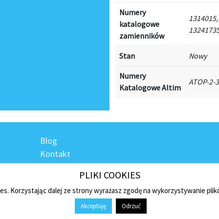
Numery
1314015,
katalogowe
13241735
zamienników
Stan
Nowy
Numery
ATOP-2-
Katalogowe Altim
Blog
Kontakt
Regulamin sklepu
PLIKI COOKIES
Polityka prywatności
ies. Korzystając dalej ze strony wyrażasz zgodę na wykorzystywanie pli
Płatności i dostawa
Akceptuję
Odrzuć