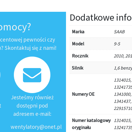
Dodatkowe info
pomocy?
Marka
SAAB
ocentowej pewności czy
Model
9-5
 Skontaktuj się z nami!
Rocznik
2010, 201
Silnik
1,6 benzy
1314015,
13241735
Numery OE
1341000,
Jesteśmy również
1341437,
t
dostępni pod
22915710
adresem e-mail:
Numer katalogowy
1314015,
wentylatory@onet.pl
oryginału
13241735