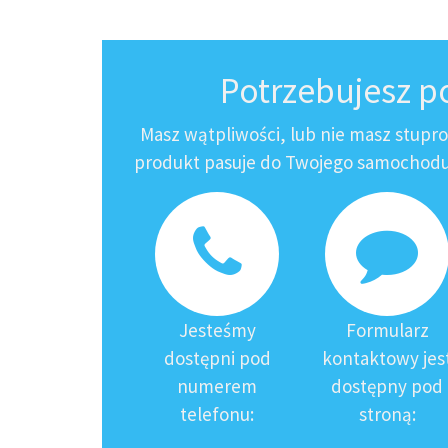
Potrzebujesz 
Masz wątpliwości, lub nie masz stupr
produkt pasuje do Twojego samochodu?
Jesteśmy
Formularz
dostępni pod
kontaktowy jes
numerem
dostępny pod
telefonu:
stroną: