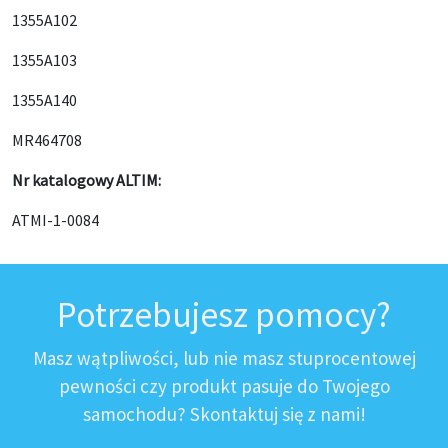
1355A102
1355A103
1355A140
MR464708
Nr katalogowy ALTIM:
ATMI-1-0084
Potrzebujesz pomocy?
Masz wątpliwości, lub nie masz stuprocentowej
pewności czy produkt pasuje do Twojego
samochodu? Skontaktuj się z nami!