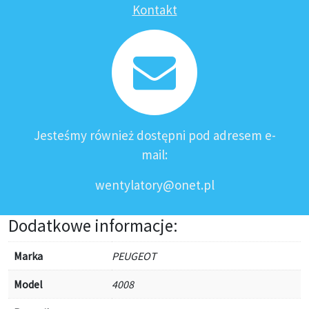
Kontakt
Jesteśmy również dostępni pod adresem e-
mail:
wentylatory@onet.pl
Dodatkowe informacje:
Marka
PEUGEOT
Model
4008