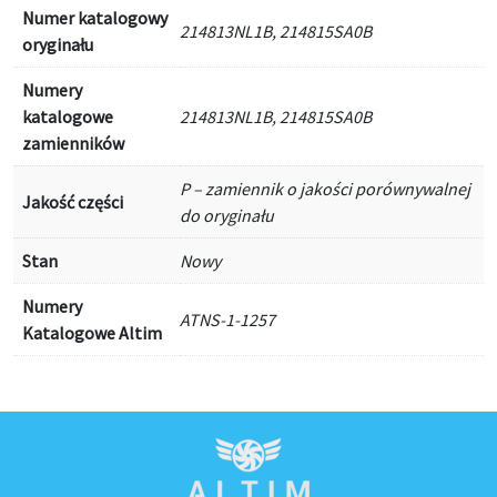
Numer katalogowy
214813NL1B, 214815SA0B
oryginału
Numery
katalogowe
214813NL1B, 214815SA0B
zamienników
P – zamiennik o jakości porównywalnej
Jakość części
do oryginału
Stan
Nowy
Numery
ATNS-1-1257
Katalogowe Altim