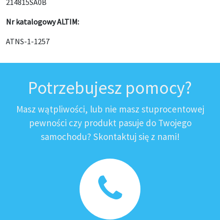
214815SA0B
Nr katalogowy ALTIM:
ATNS-1-1257
Potrzebujesz pomocy?
Masz wątpliwości, lub nie masz stuprocentowej
pewności czy produkt pasuje do Twojego
samochodu? Skontaktuj się z nami!