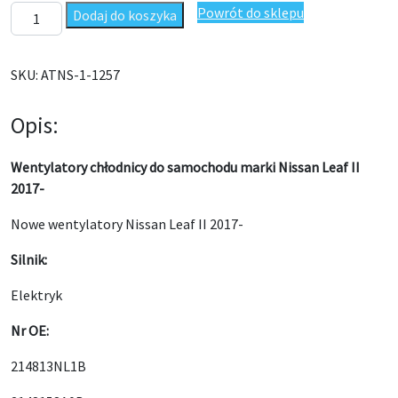
ilość Wentylatory chłodnicy Nissan Leaf II (ZE1)214813NL1B 201
Powrót do sklepu
Dodaj do koszyka
SKU:
ATNS-1-1257
Opis:
Wentylatory chłodnicy do samochodu marki Nissan Leaf II
2017-
Nowe wentylatory Nissan Leaf II 2017-
Silnik:
Elektryk
Nr OE:
214813NL1B