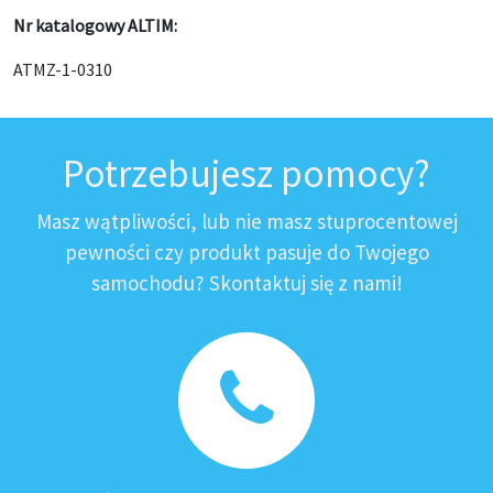
Nr katalogowy ALTIM:
ATMZ-1-0310
Potrzebujesz pomocy?
Masz wątpliwości, lub nie masz stuprocentowej
pewności czy produkt pasuje do Twojego
samochodu? Skontaktuj się z nami!