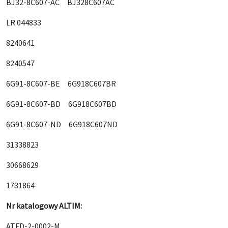
BJ32-8C607-AC BJ328C607AC
LR 044833
8240641
8240547
6G91-8C607-BE 6G918C607BR
6G91-8C607-BD 6G918C607BD
6G91-8C607-ND 6G918C607ND
31338823
30668629
1731864
Nr katalogowy ALTIM:
ATFD-2-0002-M