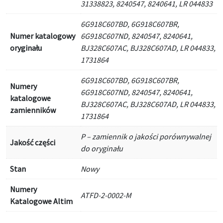
31338823, 8240547, 8240641, LR 044833
6G918C607BD, 6G918C607BR,
Numer katalogowy
6G918C607ND, 8240547, 8240641,
oryginału
BJ328C607AC, BJ328C607AD, LR 044833,
1731864
6G918C607BD, 6G918C607BR,
Numery
6G918C607ND, 8240547, 8240641,
katalogowe
BJ328C607AC, BJ328C607AD, LR 044833,
zamienników
1731864
P – zamiennik o jakości porównywalnej
Jakość części
do oryginału
Stan
Nowy
Numery
ATFD-2-0002-M
Katalogowe Altim