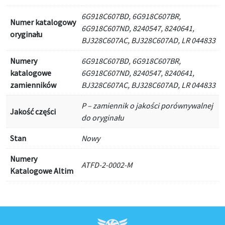
6G918C607BD, 6G918C607BR,
Numer katalogowy
6G918C607ND, 8240547, 8240641,
oryginału
BJ328C607AC, BJ328C607AD, LR 044833
Numery
6G918C607BD, 6G918C607BR,
katalogowe
6G918C607ND, 8240547, 8240641,
zamienników
BJ328C607AC, BJ328C607AD, LR 044833
P – zamiennik o jakości porównywalnej
Jakość części
do oryginału
Stan
Nowy
Numery
ATFD-2-0002-M
Katalogowe Altim