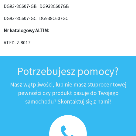
DG93-8C607-GB DG938C607GB
DG93-8C607-GC DG938C607GC
Nr katalogowy ALTIM:
ATFD-2-8017
Potrzebujesz pomocy?
Masz wątpliwości, lub nie masz stuprocentowej
pewności czy produkt pasuje do Twojego
samochodu? Skontaktuj się z nami!