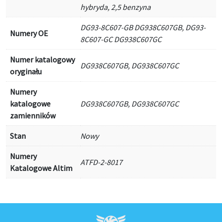
hybryda, 2,5 benzyna
DG93-8C607-GB DG938C607GB, DG93-
Numery OE
8C607-GC DG938C607GC
Numer katalogowy
DG938C607GB, DG938C607GC
oryginału
Numery
katalogowe
DG938C607GB, DG938C607GC
zamienników
Stan
Nowy
Numery
ATFD-2-8017
Katalogowe Altim