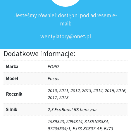
Jesteśmy również dostępni pod adresem e-
mail:
wentylatory@onet.pl
Dodatkowe informacje:
Marka
FORD
Model
Focus
2010, 2011, 2012, 2013, 2014, 2015, 2016,
Rocznik
2017, 2018
Silnik
2,3 EcoBoost RS benzyna
1939843, 2094314, 3135103884,
97205504/1, EJ73-8C607-AE, EJ73-