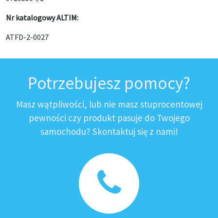
Nr katalogowy ALTIM:
ATFD-2-0027
Potrzebujesz pomocy?
Masz wątpliwości, lub nie masz stuprocentowej
pewności czy produkt pasuje do Twojego
samochodu? Skontaktuj się z nami!