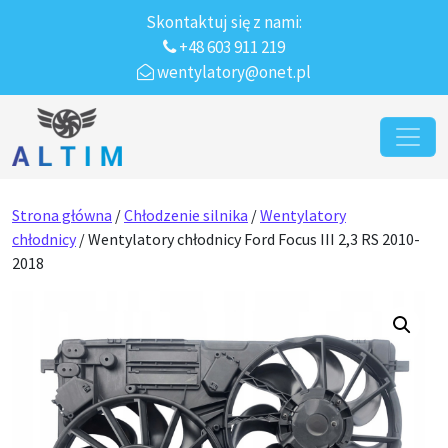
Skontaktuj się z nami:
+48 603 911 219
wentylatory@onet.pl
Przejdź do treści
Main Navigation
Strona główna
/
Chłodzenie silnika
/
Wentylatory
chłodnicy
/ Wentylatory chłodnicy Ford Focus III 2,3 RS 2010-
2018