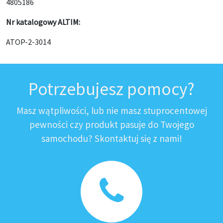
4805186
Nr katalogowy ALTIM:
ATOP-2-3014
Potrzebujesz pomocy?
Masz wątpliwości, lub nie masz stuprocentowej
pewności czy produkt pasuje do Twojego
samochodu? Skontaktuj się z nami!