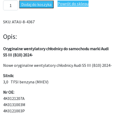
ilość Wentylatory chłodnicy Audi S5 III (B10) 2024- Oryginał
Powrót do sklepu
Dodaj do koszyka
SKU:
ATAU-8-4367
Opis:
Oryginalne wentylatory chłodnicy do samochodu marki Audi
S5 III (B10) 2024-
Nowe oryginalne wentylatory chłodnicy Audi S5 III (B10) 2024-
Silnik:
3,0 TFSI benzyna (MHEV)
Nr OE:
4K0121207A
4K0131003M
4K0121003P