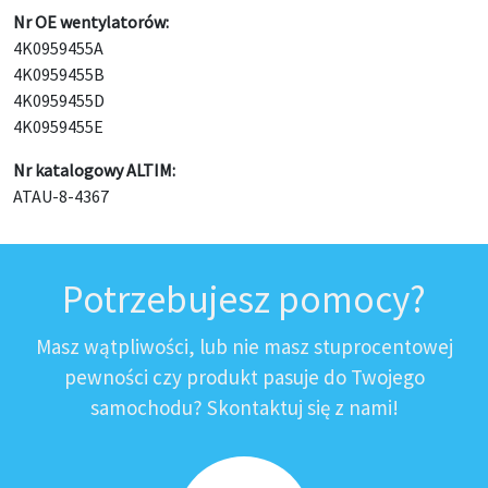
Nr OE
wentylatorów:
4K0959455A
4K0959455B
4K0959455D
4K0959455E
Nr katalogowy ALTIM:
ATAU-8-4367
Potrzebujesz pomocy?
Masz wątpliwości, lub nie masz stuprocentowej
pewności czy produkt pasuje do Twojego
samochodu? Skontaktuj się z nami!