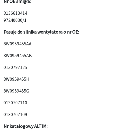
Nr OE śmigła:
3136613414
97240030/1
Pasuje do silnika wentylatora o nr OE:
8W0959455AA
8W0959455AB
0130797125
8W0959455H
8W0959455G
0130707110
0130707109
Nr katalogowy ALTIM: