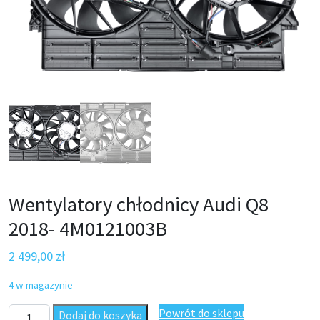
Wentylatory chłodnicy Audi Q8
2018- 4M0121003B
2 499,00
zł
4 w magazynie
ilość Wentylatory chłodnicy Audi Q8 2018- 4M0121003B
Powrót do sklepu
Dodaj do koszyka