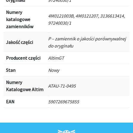
oryginału
97240030/1
Numery
4M0121003B, 4M0121207, 3136613414,
katalogowe
97240030/1
zamienników
P – zamiennik o jakości porównywalnej
Jakość części
do oryginału
Producent części
AltimGT
Stan
Nowy
Numery
ATAU-71-0495
Katalogowe Altim
EAN
5907269675855