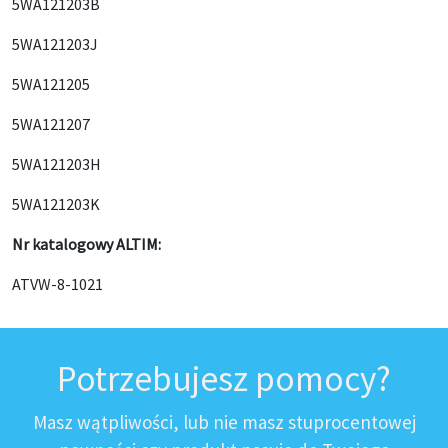
5WA121203B
5WA121203J
5WA121205
5WA121207
5WA121203H
5WA121203K
Nr katalogowy ALTIM:
ATVW-8-1021
Potrzebujesz pomocy?
Masz wątpliwości, lub nie masz stuprocentowej