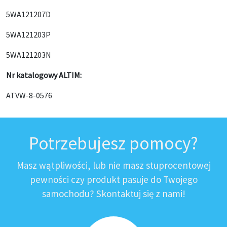
5WA121207D
5WA121203P
5WA121203N
Nr katalogowy ALTIM:
ATVW-8-0576
Potrzebujesz pomocy?
Masz wątpliwości, lub nie masz stuprocentowej
pewności czy produkt pasuje do Twojego
samochodu? Skontaktuj się z nami!