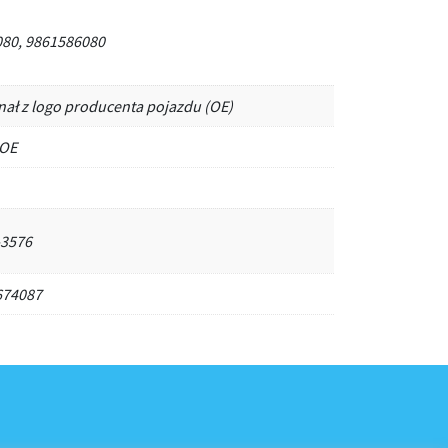
80, 9861586080
nał z logo producenta pojazdu (OE)
 OE
-3576
674087