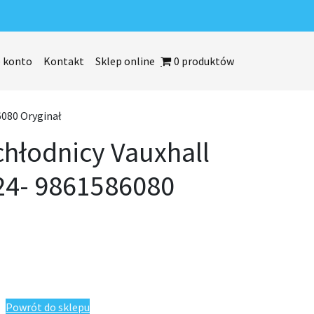
 konto
Kontakt
Sklep online
0 produktów
6080 Oryginał
chłodnicy Vauxhall
24- 9861586080
auxhall Frontera 2024- 9861586080 Oryginał
Powrót do sklepu