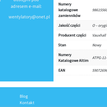
Numery
adresem e-mail:
katalogowe
98615560
zamienników
wentylatory@onet.pl
Jakość części
O – orygi
Producent części
Vauxhall
Stan
Nowy
Numery
ATPG-11
Katalogowe Altim
EAN
5907269
Blog
Kontakt