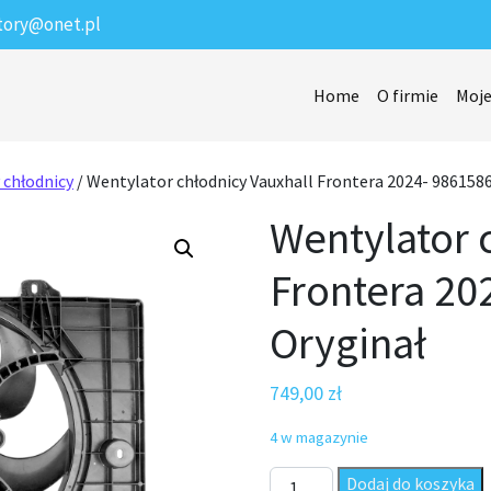
tory@onet.pl
Home
O firmie
Moje
 chłodnicy
/ Wentylator chłodnicy Vauxhall Frontera 2024- 986158
Wentylator 
Frontera 20
Oryginał
749,00
zł
4 w magazynie
ilość Wentylator chłodnicy V
Dodaj do koszyka