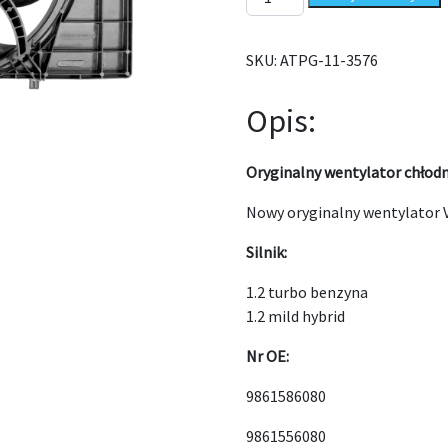
SKU:
ATPG-11-3576
Opis:
Oryginalny wentylator chłod
Nowy oryginalny wentylator V
Silnik:
1.2 turbo benzyna
1.2 mild hybrid
Nr OE:
9861586080
9861556080