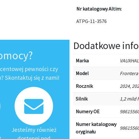
Nr katalogowy Altim:
ATPG-11-3576
Dodatkowe info
pomocy?
Marka
VAUXHAL
ocentowej pewności czy
Model
Frontera
 Skontaktuj się z nami!
Rocznik
2024, 20
Silnik
1,2 mild 
Numery OE
98615560
Numer katalogowy
98615560
Jesteśmy również
oryginału
t
dostępni pod