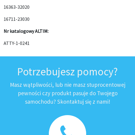
16363-32020
16711-23030
Nr katalogowy ALTIM:
ATTY-1-0241
Potrzebujesz pomocy?
Masz wątpliwości, lub nie masz stuprocentowej
pewności czy produkt pasuje do Twojego
samochodu? Skontaktuj się z nami!