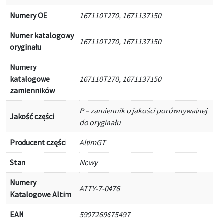
Numery OE
167110T270, 1671137150
Numer katalogowy
167110T270, 1671137150
oryginału
Numery
katalogowe
167110T270, 1671137150
zamienników
P – zamiennik o jakości porównywalnej
Jakość części
do oryginału
Producent części
AltimGT
Stan
Nowy
Numery
ATTY-7-0476
Katalogowe Altim
EAN
5907269675497