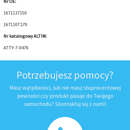
Nr OE:
1671137150
167110T270
Nr katalogowy ALTIM:
ATTY-7-0476
Potrzebujesz pomocy?
Masz wątpliwości, lub nie masz stuprocentowej
pewności czy produkt pasuje do Twojego
samochodu? Skontaktuj się z nami!