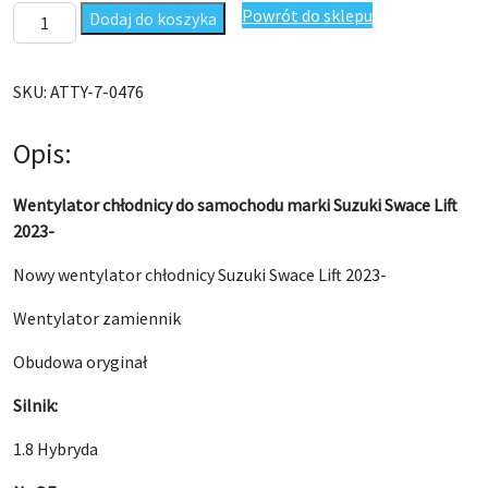
ilość Wentylator chłodnicy Suzuki Swace Lift 2023- 167110T270 
Powrót do sklepu
Dodaj do koszyka
SKU:
ATTY-7-0476
Opis:
Wentylator chłodnicy do samochodu marki Suzuki Swace Lift
2023-
Nowy wentylator chłodnicy Suzuki Swace Lift 2023-
Wentylator zamiennik
Obudowa oryginał
Silnik:
1.8 Hybryda