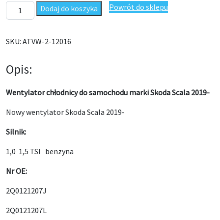
ilość Wentylator chłodnicy Skoda Scala 2019- 2Q0121207J
Powrót do sklepu
Dodaj do koszyka
SKU:
ATVW-2-12016
Opis:
Wentylator chłodnicy do samochodu marki Skoda Scala 2019-
Nowy wentylator Skoda Scala 2019-
Silnik:
1,0 1,5 TSI benzyna
Nr OE:
2Q0121207J
2Q0121207L