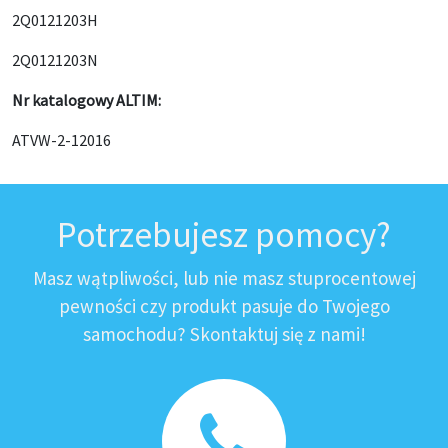
2Q0121203H
2Q0121203N
Nr katalogowy ALTIM:
ATVW-2-12016
Potrzebujesz pomocy?
Masz wątpliwości, lub nie masz stuprocentowej
pewności czy produkt pasuje do Twojego
samochodu? Skontaktuj się z nami!