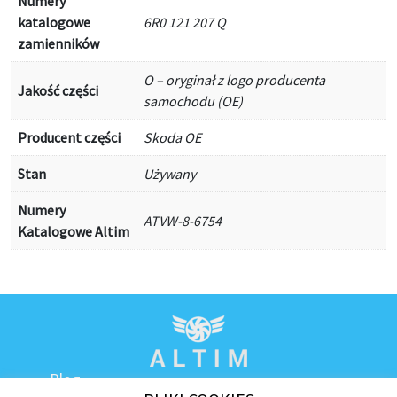
Numery
katalogowe
6R0 121 207 Q
zamienników
O – oryginał z logo producenta
Jakość części
samochodu (OE)
Producent części
Skoda OE
Stan
Używany
Numery
ATVW-8-6754
Katalogowe Altim
Blog