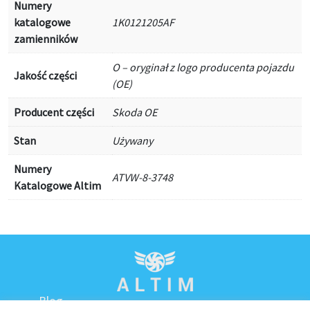
Numery
katalogowe
1K0121205AF
zamienników
O – oryginał z logo producenta pojazdu
Jakość części
(OE)
Producent części
Skoda OE
Stan
Używany
Numery
ATVW-8-3748
Katalogowe Altim
Blog