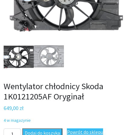
Wentylator chłodnicy Skoda
1K0121205AF Oryginał
649,00
zł
4 w magazynie
ilość Wentylator chłodnicy Skoda 1K0121205AF Oryginał
Powrót do sklepu
Dodaj do koszyka