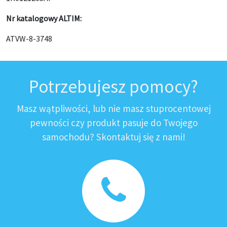
Nr katalogowy ALTIM:
ATVW-8-3748
Potrzebujesz pomocy?
Masz wątpliwości, lub nie masz stuprocentowej
pewności czy produkt pasuje do Twojego
samochodu? Skontaktuj się z nami!