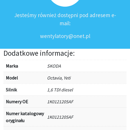
Jesteśmy również dostępni pod adresem e-
mail:
wentylatory@onet.pl
Dodatkowe informacje:
Marka
SKODA
Model
Octavia, Yeti
Silnik
1,6 TDI diesel
Numery OE
1K0121205AF
Numer katalogowy
1K0121205AF
oryginału