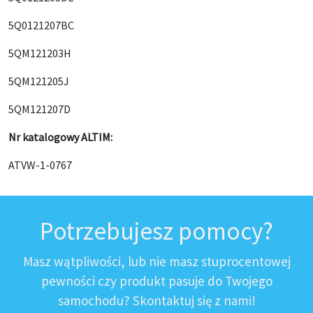
5Q0121207BC
5QM121203H
5QM121205J
5QM121207D
Nr katalogowy ALTIM:
ATVW-1-0767
Potrzebujesz pomocy?
Masz wątpliwości, lub nie masz stuprocentowej
pewności czy produkt pasuje do Twojego
samochodu? Skontaktuj się z nami!