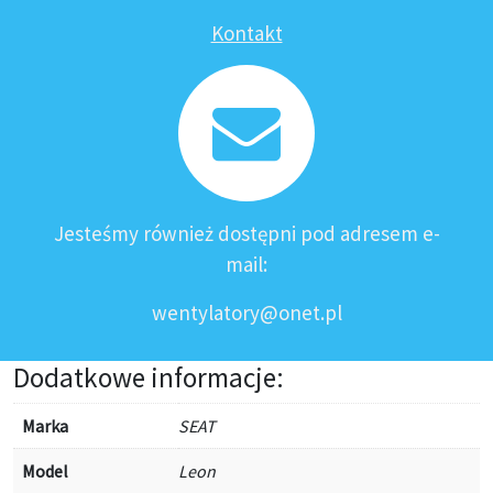
Kontakt
Jesteśmy również dostępni pod adresem e-
mail:
wentylatory@onet.pl
Dodatkowe informacje:
Marka
SEAT
Model
Leon