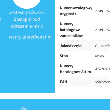
Numer katalogowy
21481162
Jesteśmy również
oryginału
t
dostępni pod
Numery
adresem e-mail:
katalogowe
21481162
zamienników
wentylatory@onet.pl
Jakość części
P – zami
Stan
Nowy
Numery
ATRN-9-
Katalogowe Altim
EAN
5907269
Blog