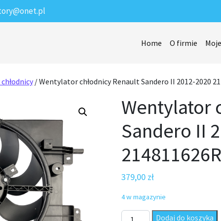
tory@onet.pl
Home
O firmie
Moje
 chłodnicy
/ Wentylator chłodnicy Renault Sandero II 2012-2020 
Wentylator 
Sandero II 
214811626
379,00
zł
4 w magazynie
ilość Wentylator chłodnicy R
Dodaj do koszyka