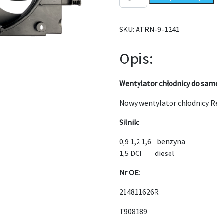
SKU:
ATRN-9-1241
Opis:
Wentylator chłodnicy do sam
Nowy wentylator chłodnicy Re
Silnik:
0,9 1,2 1,6 benzyna
1,5 DCI diesel
Nr OE:
214811626R
T908189