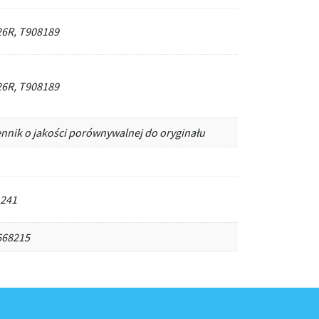
6R, T908189
6R, T908189
ennik o jakości porównywalnej do oryginału
1241
668215