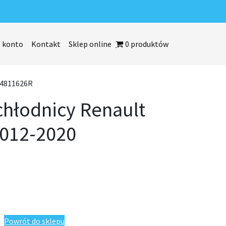
 konto
Kontakt
Sklep online
0 produktów
214811626R
chłodnicy Renault
2012-2020
R
enault Sandero II 2012-2020 214811626R
Powrót do sklepu