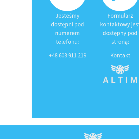
Jesteśmy
Formularz
dostępni pod
kontaktowy jes
numerem
dostępny pod
telefonu:
stroną:
+48 603 911 219
Kontakt