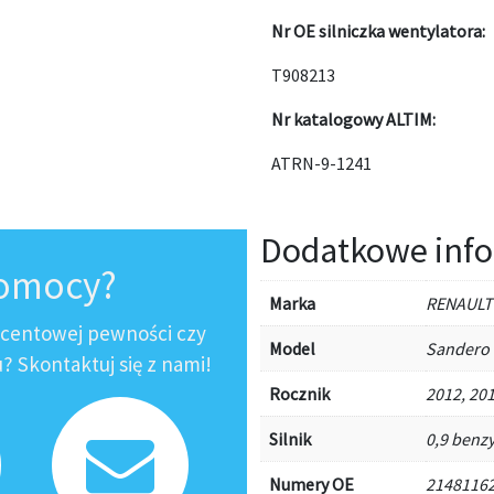
Nr OE silniczka wentylatora:
T908213
Nr katalogowy ALTIM:
ATRN-9-1241
Dodatkowe info
pomocy?
Marka
RENAULT
ocentowej pewności czy
Model
Sandero
 Skontaktuj się z nami!
Rocznik
2012, 201
Silnik
0,9 benzy
Numery OE
21481162