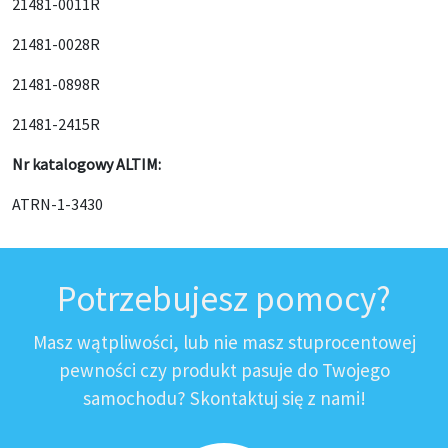
21481-0011R
21481-0028R
21481-0898R
21481-2415R
Nr katalogowy ALTIM:
ATRN-1-3430
Potrzebujesz pomocy?
Masz wątpliwości, lub nie masz stuprocentowej
pewności czy produkt pasuje do Twojego
samochodu? Skontaktuj się z nami!