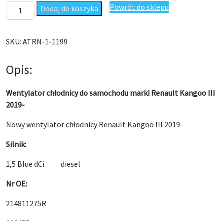
ilość Wentylator chłodnicy Renault Kangoo III 2019- 214811275
Powrót do sklepu
Dodaj do koszyka
SKU:
ATRN-1-1199
Opis:
Wentylator chłodnicy do samochodu marki Renault Kangoo III
2019-
Nowy wentylator chłodnicy Renault Kangoo III 2019-
Silnik:
1,5 Blue dCi diesel
Nr OE:
214811275R