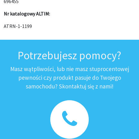
696455
Nr katalogowy ALTIM:
ATRN-1-1199
Potrzebujesz pomocy?
Masz wątpliwości, lub nie masz stuprocentowej
pewności czy produkt pasuje do Twojego
samochodu? Skontaktuj się z nami!