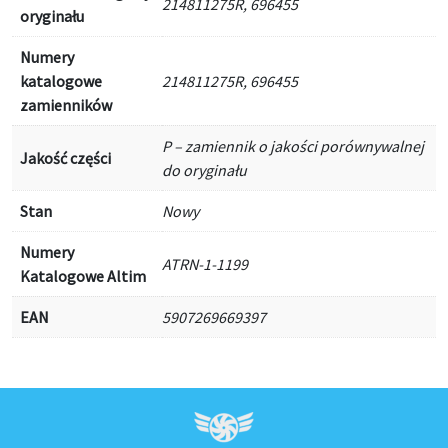
214811275R, 696455
oryginału
Numery
katalogowe
214811275R, 696455
zamienników
P – zamiennik o jakości porównywalnej
Jakość części
do oryginału
Stan
Nowy
Numery
ATRN-1-1199
Katalogowe Altim
EAN
5907269669397