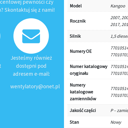
ocentowej pewności czy
Model
Kangoo
 Skontaktuj się z nami!
2007, 200
Rocznik
2017, 20
Silnik
1,5 diese
77010514
Numery OE
77010703
Jesteśmy również
t
dostępni pod
Numer katalogowy
77010514
adresem e-mail:
oryginału
77010703
Numery
wentylatory@onet.pl
77010514
katalogowe
77010703
zamienników
Jakość części
P – zami
Stan
Nowy