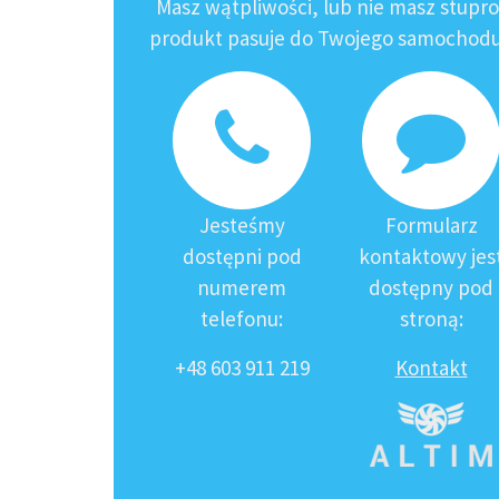
Masz wątpliwości, lub nie masz stupr
produkt pasuje do Twojego samochodu?
Jesteśmy
Formularz
dostępni pod
kontaktowy jes
numerem
dostępny pod
telefonu:
stroną:
+48 603 911 219
Kontakt