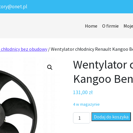
tory@onet.pl
Home
O firmie
Moje
 chłodnicy bez obudowy
/ Wentylator chłodnicy Renault Kangoo Be
Wentylator 
Kangoo Benz
131,00
zł
4 w magazynie
ilość Wentylator chłodnicy R
Dodaj do koszyka