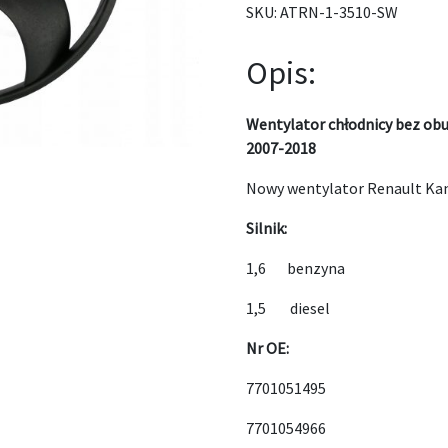
SKU:
ATRN-1-3510-SW
Opis:
Wentylator chłodnicy bez o
2007-2018
Nowy wentylator Renault Ka
Silnik:
1,6 benzyna
1,5 diesel
Nr OE:
7701051495
7701054966