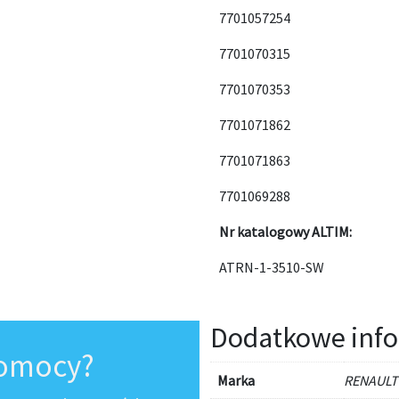
7701057254
7701070315
7701070353
7701071862
7701071863
7701069288
Nr katalogowy ALTIM:
ATRN-1-3510-SW
Dodatkowe info
pomocy?
Marka
RENAULT