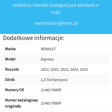
Jesteśmy również dostępni pod adresem e-
mail:
wentylatory@onet.pl
Dodatkowe informacje:
Marka
RENAULT
Model
Express
Rocznik
2021, 2022, 2023, 2024, 2025
Silnik
1,3 Tce benzyna
Numery OE
214817080R
Numer katalogowy
214817080R
oryginału