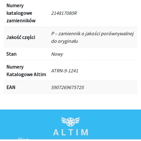
Numery
katalogowe
214817080R
zamienników
P – zamiennik o jakości porównywalnej
Jakość części
do oryginału
Stan
Nowy
Numery
ATRN-9-1241
Katalogowe Altim
EAN
5907269675725
Blog