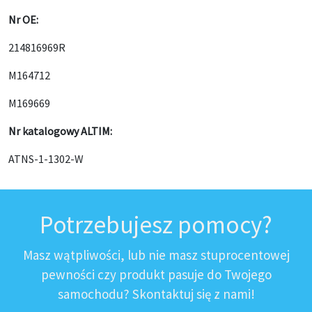
Nr OE:
214816969R
M164712
M169669
Nr katalogowy ALTIM:
ATNS-1-1302-W
Potrzebujesz pomocy?
Masz wątpliwości, lub nie masz stuprocentowej
pewności czy produkt pasuje do Twojego
samochodu? Skontaktuj się z nami!