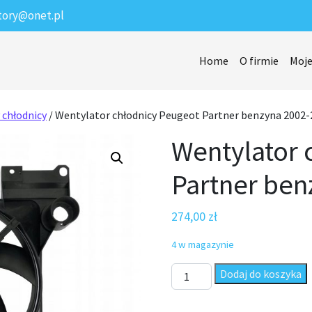
tory@onet.pl
Home
O firmie
Moje
 chłodnicy
/ Wentylator chłodnicy Peugeot Partner benzyna 2002-
Wentylator 
Partner ben
274,00
zł
4 w magazynie
ilość Wentylator chłodnicy P
Dodaj do koszyka