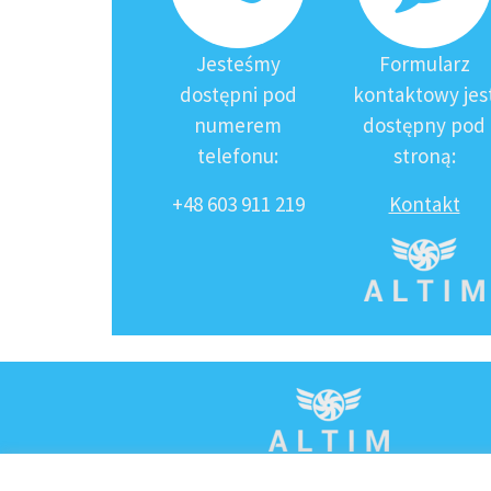
Jesteśmy
Formularz
dostępni pod
kontaktowy jes
numerem
dostępny pod
telefonu:
stroną:
+48 603 911 219
Kontakt