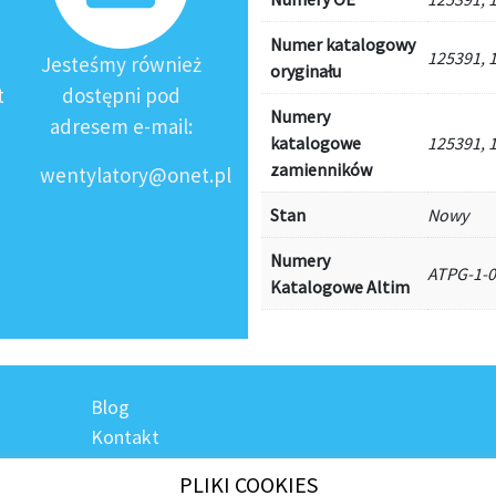
Numer katalogowy
125391, 
Jesteśmy również
oryginału
t
dostępni pod
Numery
adresem e-mail:
katalogowe
125391, 
zamienników
wentylatory@onet.pl
Stan
Nowy
Numery
ATPG-1-
Katalogowe Altim
Blog
Kontakt
Regulamin sklepu
PLIKI COOKIES