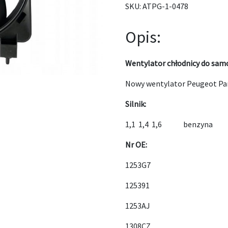
SKU:
ATPG-1-0478
Opis:
Wentylator chłodnicy do sam
Nowy wentylator Peugeot Pa
Silnik:
1,1 1,4 1,6 benzyna
Nr OE:
1253G7
125391
1253AJ
1308CZ