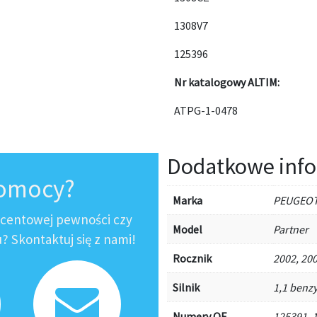
1308V7
125396
Nr katalogowy ALTIM:
ATPG-1-0478
Dodatkowe info
pomocy?
Marka
PEUGEO
ocentowej pewności czy
Model
Partner
 Skontaktuj się z nami!
Rocznik
2002, 200
Silnik
1,1 benzy
Numery OE
125391, 