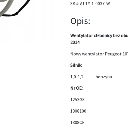
SKU:
ATTY-1-0037-W
Opis:
Wentylator chłodnicy bez o
2014
Nowy wentylator Peugeot 10
Silnik:
1,0 1,2 benzyna
Nr OE:
1253G8
1308100
1308CE