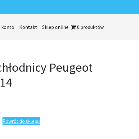
 konto
Kontakt
Sklep online
0 produktów
chłodnicy Peugeot
014
eugeot 107 2005-2014
Powrót do sklepu