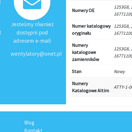
1253G8, 
Numery OE
1677110
Jesteśmy również
Numer katalogowy
1253G8, 
t
dostępni pod
oryginału
1677110
adresem e-mail:
Numery
1253G8, 
katalogowe
wentylatory@onet.pl
1677110
zamienników
Stan
Nowy
Numery
ATTY-1-0
Katalogowe Altim
Blog
Kontakt