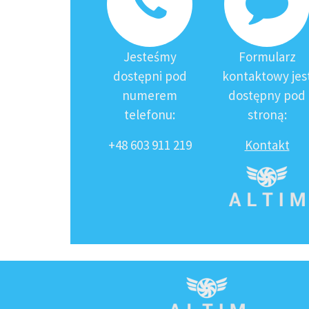
Jesteśmy
Formularz
dostępni pod
kontaktowy jes
numerem
dostępny pod
telefonu:
stroną:
+48 603 911 219
Kontakt