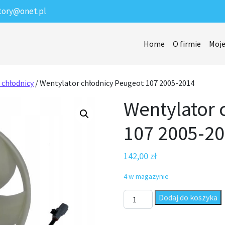
tory@onet.pl
Home
O firmie
Moje
 chłodnicy
/ Wentylator chłodnicy Peugeot 107 2005-2014
Wentylator 
107 2005-2
142,00
zł
4 w magazynie
ilość Wentylator chłodnicy P
Dodaj do koszyka