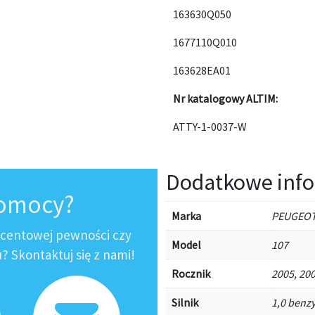
163630Q050
1677110Q010
163628EA01
Nr katalogowy ALTIM:
ATTY-1-0037-W
Dodatkowe info
pomocy?
Marka
PEUGEO
ocentowej pewności czy
Model
107
 Skontaktuj się z nami!
Rocznik
2005, 200
Silnik
1,0 benz