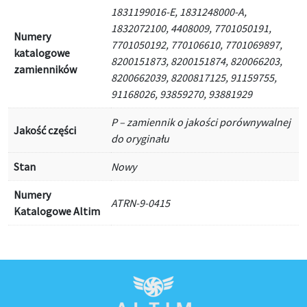
1831199016-E, 1831248000-A,
1832072100, 4408009, 7701050191,
Numery
7701050192, 770106610, 7701069897,
katalogowe
8200151873, 8200151874, 820066203,
zamienników
8200662039, 8200817125, 91159755,
91168026, 93859270, 93881929
P – zamiennik o jakości porównywalnej
Jakość części
do oryginału
Stan
Nowy
Numery
ATRN-9-0415
Katalogowe Altim