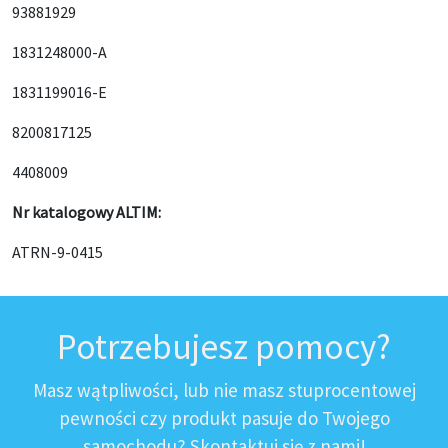
93881929
1831248000-A
1831199016-E
8200817125
4408009
Nr katalogowy ALTIM:
ATRN-9-0415
Potrzebujesz pomocy?
Masz wątpliwości, lub nie masz stuprocentowej
pewności czy produkt pasuje do Twojego
samochodu? Skontaktuj się z nami!