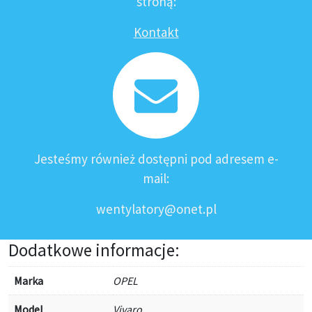
stroną:
Kontakt
Jesteśmy również dostępni pod adresem e-
mail:
wentylatory@onet.pl
Dodatkowe informacje:
Marka
OPEL
Model
Vivaro