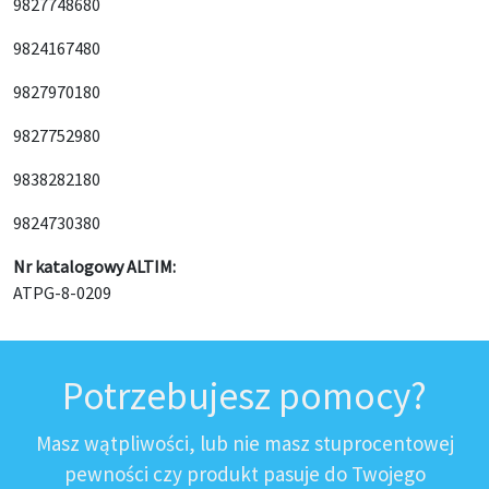
9827748680
9824167480
9827970180
9827752980
9838282180
9824730380
Nr katalogowy ALTIM:
ATPG-8-0209
Potrzebujesz pomocy?
Masz wątpliwości, lub nie masz stuprocentowej
pewności czy produkt pasuje do Twojego