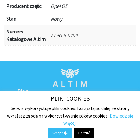
Producent części
Opel OE
Stan
Nowy
Numery
ATPG-8-0209
Katalogowe Altim
Blog
PLIKI COOKIES
Kontakt
Regulamin sklepu
Serwis wykorzystuje pliki cookies. Korzystając dalej ze strony
wyrażasz zgodę na wykorzystywanie plików cookies.
Dowiedz się
Polityka prywatności
więcej.
Płatności i dostawa
Akceptuję
Odrzuć