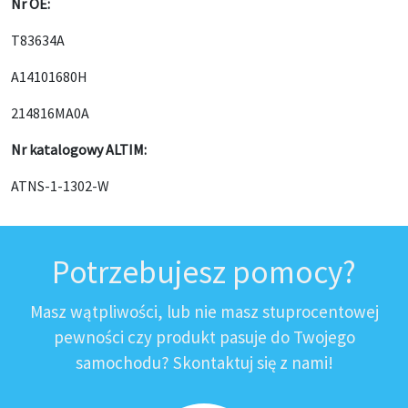
Nr OE:
T83634A
A14101680H
214816MA0A
Nr katalogowy ALTIM:
ATNS-1-1302-W
Potrzebujesz pomocy?
Masz wątpliwości, lub nie masz stuprocentowej
pewności czy produkt pasuje do Twojego
samochodu? Skontaktuj się z nami!