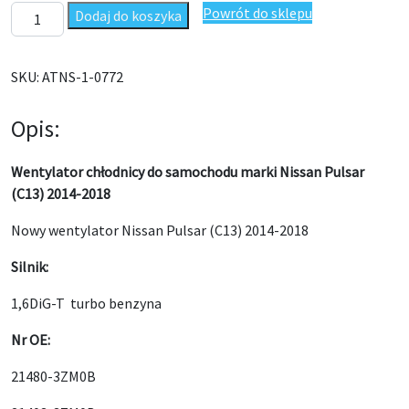
ilość Wentylator chłodnicy Nissan Pulsar (C13) 2014-2018
Powrót do sklepu
Dodaj do koszyka
SKU:
ATNS-1-0772
Opis:
Wentylator chłodnicy do samochodu marki Nissan Pulsar
(C13) 2014-2018
Nowy wentylator Nissan Pulsar (C13) 2014-2018
Silnik:
1,6DiG-T turbo benzyna
Nr OE:
21480-3ZM0B