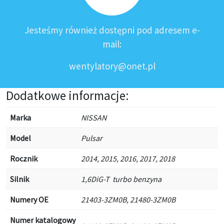
Jesteśmy również dostępni pod adresem e-
mail:
wentylatory@onet.pl
Dodatkowe informacje:
Marka
NISSAN
Model
Pulsar
Rocznik
2014, 2015, 2016, 2017, 2018
Silnik
1,6DiG-T turbo benzyna
Numery OE
21403-3ZM0B, 21480-3ZM0B
Numer katalogowy