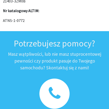
21403-3ZM0B
Nr katalogowy ALTIM:
ATNS-1-0772
Potrzebujesz pomocy?
Masz wątpliwości, lub nie masz stuprocentowej
pewności czy produkt pasuje do Twojego
samochodu? Skontaktuj się z nami!