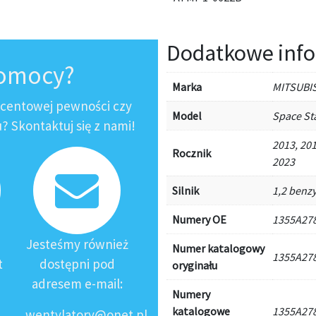
Dodatkowe info
pomocy?
Marka
MITSUBI
ocentowej pewności czy
Model
Space St
 Skontaktuj się z nami!
2013, 201
Rocznik
2023
Silnik
1,2 benz
Numery OE
1355A27
Jesteśmy również
Numer katalogowy
1355A27
t
dostępni pod
oryginału
adresem e-mail:
Numery
katalogowe
1355A27
wentylatory@onet.pl