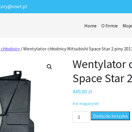
tory@onet.pl
Home
O firmie
Moje
 chłodnicy
/ Wentylator chłodnicy Mitsubishi Space Star 2 piny 201
Wentylator 
Space Star 2
449,00
zł
4 w magazynie
ilość Wentylator chłodnicy Mi
Dodaj do koszyka