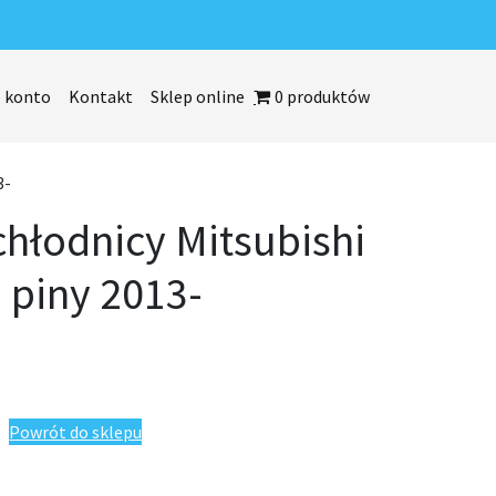
 konto
Kontakt
Sklep online
0 produktów
3-
chłodnicy Mitsubishi
 piny 2013-
tsubishi Space Star 2 piny 2013-
Powrót do sklepu