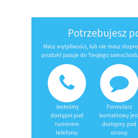
Potrzebujesz 
Masz wątpliwości, lub nie masz stupr
produkt pasuje do Twojego samochodu?
Jesteśmy
Formularz
dostępni pod
kontaktowy jes
numerem
dostępny pod
telefonu:
stroną: