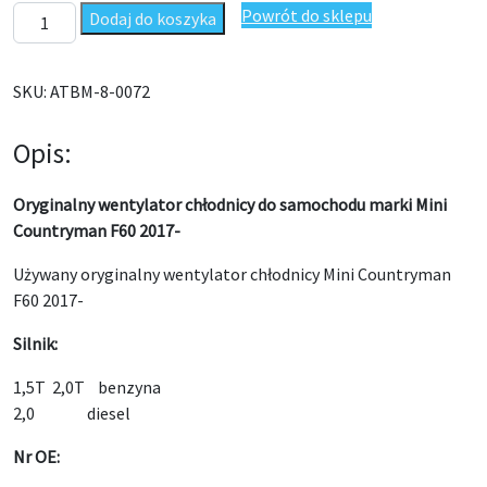
ilość Wentylator chłodnicy Mini Countryman F60 2017- Oryginał
Powrót do sklepu
Dodaj do koszyka
SKU:
ATBM-8-0072
Opis:
Oryginalny wentylator chłodnicy do samochodu marki Mini
Countryman F60 2017-
Używany oryginalny wentylator chłodnicy Mini Countryman
F60 2017-
Silnik:
1,5T 2,0T benzyna
2,0 diesel
Nr OE: