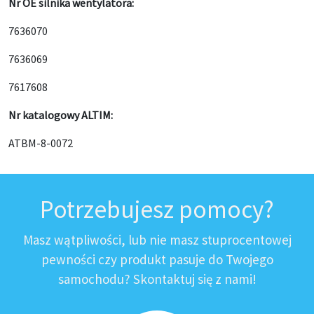
Nr OE silnika wentylatora:
7636070
7636069
7617608
Nr katalogowy ALTIM:
ATBM-8-0072
Potrzebujesz pomocy?
Masz wątpliwości, lub nie masz stuprocentowej
pewności czy produkt pasuje do Twojego
samochodu? Skontaktuj się z nami!