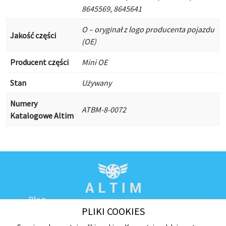
8645569, 8645641
O – oryginał z logo producenta pojazdu
Jakość części
(OE)
Producent części
Mini OE
Stan
Używany
Numery
ATBM-8-0072
Katalogowe Altim
Blog
PLIKI COOKIES
Kontakt