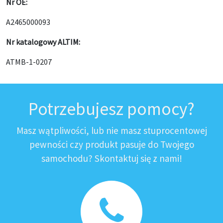
Nr OE:
A2465000093
Nr katalogowy ALTIM:
ATMB-1-0207
Potrzebujesz pomocy?
Masz wątpliwości, lub nie masz stuprocentowej
pewności czy produkt pasuje do Twojego
samochodu? Skontaktuj się z nami!