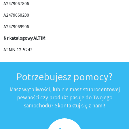
A2479067806
A2479060200
A2479069906
Nr katalogowy ALTIM:
ATMB-12-5247
Potrzebujesz pomocy?
Masz wątpliwości, lub nie masz stuprocentowej
pewności czy produkt pasuje do Twojego
samochodu? Skontaktuj się z nami!