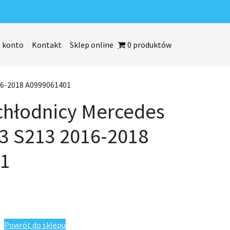
 konto
Kontakt
Sklep online
0 produktów
16-2018 A0999061401
chłodnicy Mercedes
3 S213 2016-2018
01
ercedes E-klasa W213 S213 2016-2018 A0999061401
Powrót do sklepu