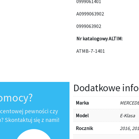
0999061401
A0999063902
0999063902
Nr katalogowy ALTIM:
ATMB-7-1401
Dodatkowe info
pomocy?
Marka
MERCED
ocentowej pewności czy
Model
E-Klasa
 Skontaktuj się z nami!
Rocznik
2016, 201