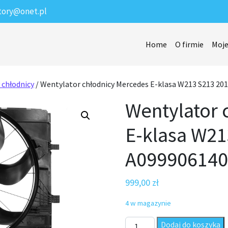
tory@onet.pl
Home
O firmie
Moje
 chłodnicy
/ Wentylator chłodnicy Mercedes E-klasa W213 S213 20
Wentylator 
E-klasa W21
A09990614
999,00
zł
4 w magazynie
ilość Wentylator chłodnicy M
Dodaj do koszyka