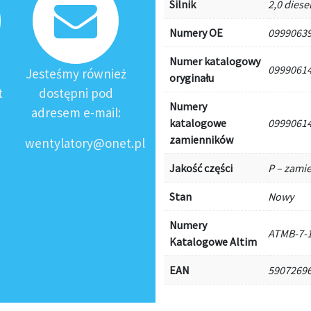
Silnik
2,0 diese
Numery OE
09990639
Numer katalogowy
09990614
Jesteśmy również
oryginału
t
dostępni pod
Numery
adresem e-mail:
katalogowe
09990614
zamienników
wentylatory@onet.pl
Jakość części
P – zami
Stan
Nowy
Numery
ATMB-7-
Katalogowe Altim
EAN
5907269