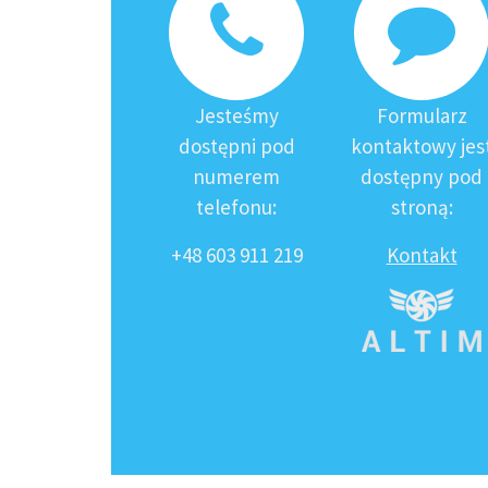
Jesteśmy
Formularz
dostępni pod
kontaktowy jes
numerem
dostępny pod
telefonu:
stroną:
+48 603 911 219
Kontakt