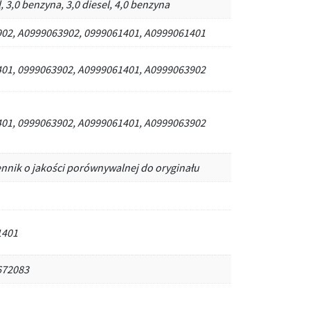
l, 3,0 benzyna, 3,0 diesel, 4,0 benzyna
02, A0999063902, 0999061401, A0999061401
01, 0999063902, A0999061401, A0999063902
01, 0999063902, A0999061401, A0999063902
ennik o jakości porównywalnej do oryginału
1401
672083